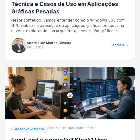
Técnica e Casos de Uso em Aplicações
Gráficas Pesadas
Neste conteúdo, vamos entender como o Windows 365 com
GPU viabiliza a execução de aplicações gráficas pesadas na
nuvem, explorando sua arquitetura, aceleração gráfica e
integração com Microsoft Azure. Também veremos casos de
uso como CAD, renderização 3D, edição de vídeo e IA, além
Andre Luiz Mattos Oliveira
Ler mais →
de avaliar vantagens, limitações e quando essa abordagem é
18/06/2026
mais eficiente que VDI tradicional ou workstations físicas.
10 min de leitura
0 comentários
desenvolvimento
Front-end é o novo Full Stack? Uma