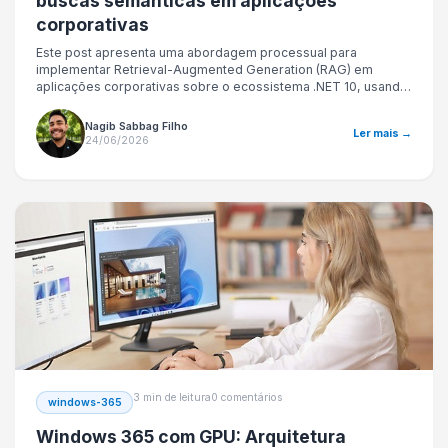
buscas semânticas em aplicações
corporativas
Este post apresenta uma abordagem processual para
implementar Retrieval-Augmented Generation (RAG) em
aplicações corporativas sobre o ecossistema .NET 10, usando
o tipo `SqlVector` e o suporte vetorial nativo do SQL Server
2025 com EF Core 10. São discutidos a modelagem de
Nagib Sabbag Filho
Ler mais →
embeddings, a ingestão de documentos, a busca semântica
24/06/2026
exata e híbrida, os índices vetoriais aproximados baseados
em DiskANN e a orquestração entre recuperação e geração. O
texto enfatiza decisões de governança, segurança e c
3 min de leitura
0 comentários
windows-365
Windows 365 com GPU: Arquitetura