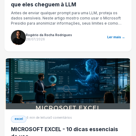
que eles cheguem à LLM
Antes de enviar qualquer prompt para uma LLM, proteja os
dados sensíveis. Neste artigo mostro como usar o Microsoft
Presidio para anonimizar informações, seus limites e como
integrá-lo em aplicações Python e .NET.
Rogério da Rocha Rodrigues
Ler mais →
28/07/2026
6 min de leitura
0 comentários
excel
MICROSOFT EXCEL - 10 dicas essenciais