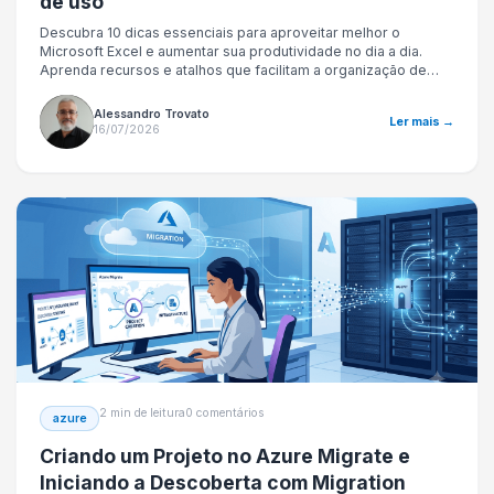
de uso
Descubra 10 dicas essenciais para aproveitar melhor o
Microsoft Excel e aumentar sua produtividade no dia a dia.
Aprenda recursos e atalhos que facilitam a organização de
dados, a criação de fórmulas e a análise de informações de
forma mais rápida e eficiente.
Alessandro Trovato
Ler mais →
16/07/2026
2 min de leitura
0 comentários
azure
Criando um Projeto no Azure Migrate e
Iniciando a Descoberta com Migration