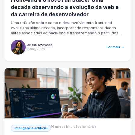
década observando a evolução da web e
da carreira de desenvolvedor
Uma reflexão sobre como o desenvolvimento front-end
evoluiu na última década, incorporando responsabilidades
antes associadas ao back-end e transformando o perfil dos
desenvolvedores. O artigo discute tendências, desafios e a
crescente convergência entre os papéis de front-end e Full
Larissa Azevedo
Ler mais →
Stack.
06/06/2026
16 min de leitura
1 comentários
inteligencia-artificial