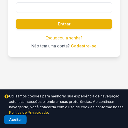
Entrar
Esqueceu a senha?
Não tem uma conta?
Cadastre-se
Utilizamos cookies para melhorar sua experiência de navegação,
autenticar sessões e lembrar suas preferências. Ao continuar
© 2026 - MVP Conference. Feito voluntariamente pela comunidade.
navegando, você concorda com o uso de cookies conforme nossa
Portal: 1.1.0
Política de Privacidade
.
Privacidade
Aceitar