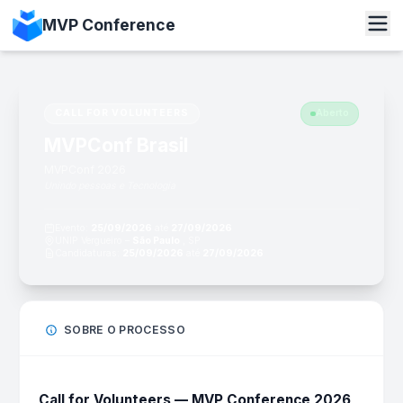
MVP Conference
CALL FOR VOLUNTEERS
Aberto
MVPConf Brasil
MVPConf 2026
Unindo pessoas e Tecnologia
Evento:
25/09/2026
até
27/09/2026
UNIP Vergueiro –
São Paulo
, SP
Candidaturas:
25/09/2026
até
27/09/2026
SOBRE O PROCESSO
Call for Volunteers — MVP Conference 2026