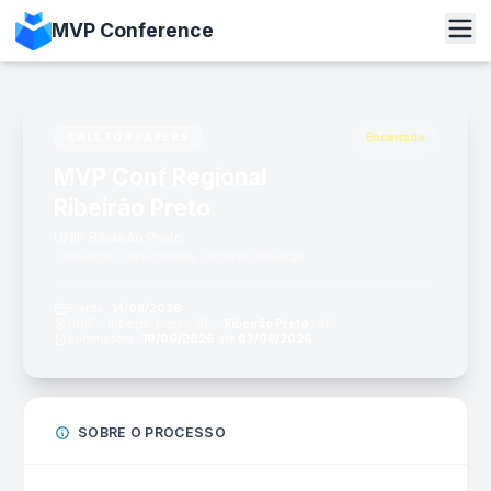
MVP Conference
CALL FOR PAPERS
Encerrado
MVP Conf Regional
Ribeirão Preto
UNIP Ribeirão Preto
Cultivando Conhecimento, Colhendo Inovação
Evento:
14/08/2026
UNIP - Ribeirão Preto - SP –
Ribeirão Preto
, SP
Submissões:
19/06/2026
até
07/08/2026
SOBRE O PROCESSO