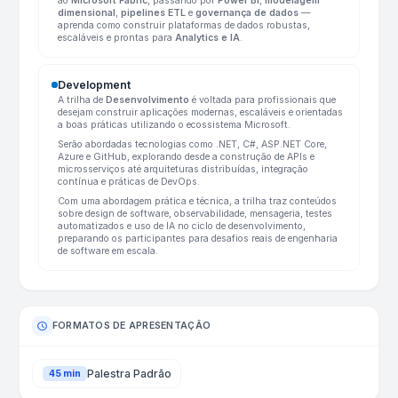
ao
Microsoft Fabric
, passando por
Power BI
,
modelagem
dimensional
,
pipelines ETL
e
governança de dados
—
aprenda como construir plataformas de dados robustas,
escaláveis e prontas para
Analytics e IA
.
Development
A trilha de
Desenvolvimento
é voltada para profissionais que
desejam construir aplicações modernas, escaláveis e orientadas
a boas práticas utilizando o ecossistema Microsoft.
Serão abordadas tecnologias como .NET, C#, ASP.NET Core,
Azure e GitHub, explorando desde a construção de APIs e
microsserviços até arquiteturas distribuídas, integração
contínua e práticas de DevOps.
Com uma abordagem prática e técnica, a trilha traz conteúdos
sobre design de software, observabilidade, mensageria, testes
automatizados e uso de IA no ciclo de desenvolvimento,
preparando os participantes para desafios reais de engenharia
de software em escala.
FORMATOS DE APRESENTAÇÃO
Palestra Padrão
45 min