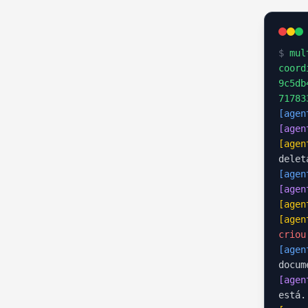
$
mult
coord
9c5db
71783
[agen
[agen
[agen
delet
[agen
[agen
[agen
[agen
criou
[agen
docum
[agen
está.