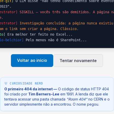
te-git]
O LLM disse "não tenho conhecimento sobre evento
2023".
estrator]
SIGKILL — vocês três são demitidos. A página n
e.
estrator]
Investigação concluída: a página nunca existiu
am o link sem criar a página. Clássico.
to]
Era melhor ter feito no Excel...
lo-belchior]
Pelo menos não é SharePoint...
Voltar ao início
Tentar novamente
💡 CURIOSIDADE NERD
O primeiro 404 da internet —
O código de status HTTP 404
foi criado por
Tim Berners-Lee
em 1991. A lenda diz que ele
tentava acessar uma pasta chamada
"Room 404"
no CERN e o
servidor simplesmente não a encontrou. O nome pegou.