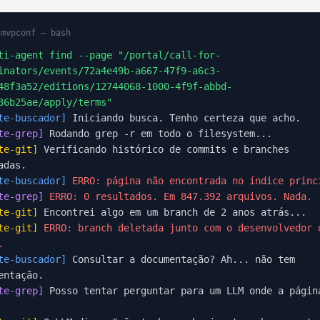
mvpconf — bash
i-agent find --page "/portal/call-for-
inators/events/72a4e49b-a667-47f9-a6c3-
48f3a52/editions/12744068-1000-4f9f-abbd-
36b25ae/apply/terms"
te-buscador]
Iniciando busca. Tenho certeza que acho.
te-grep]
Rodando grep -r em todo o filesystem...
te-git]
Verificando histórico de commits e branches
adas.
te-buscador]
ERRO: página não encontrada no índice princ
te-grep]
ERRO: 0 resultados. Em 847.392 arquivos. Nada.
te-git]
Encontrei algo em um branch de 2 anos atrás...
te-git]
ERRO: branch deletada junto com o desenvolvedor 
.
te-buscador]
Consultar a documentação? Ah... não tem
entação.
te-grep]
Posso tentar perguntar para um LLM onde a págin