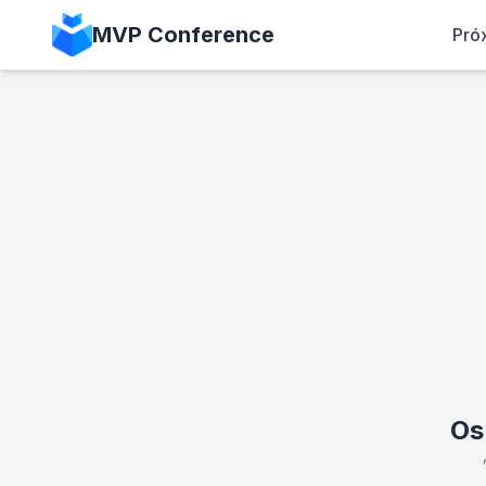
MVP Conference
Pró
Os