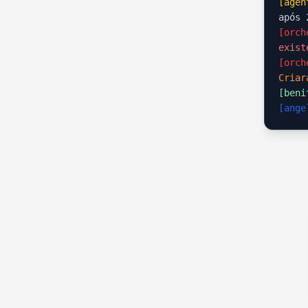
[agen
após 
[orch
exist
[orch
Criar
[beni
[ange