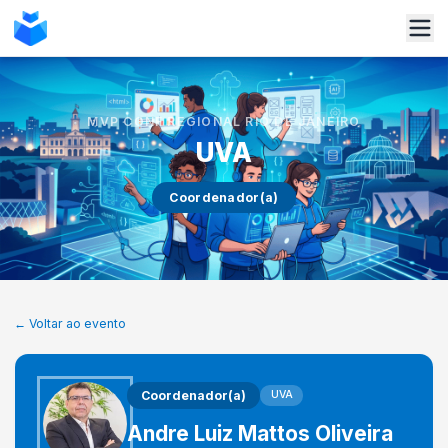
MVP CONF REGIONAL RIO DE JANEIRO
UVA
Coordenador(a)
← Voltar ao evento
Coordenador(a)
UVA
Andre Luiz Mattos Oliveira