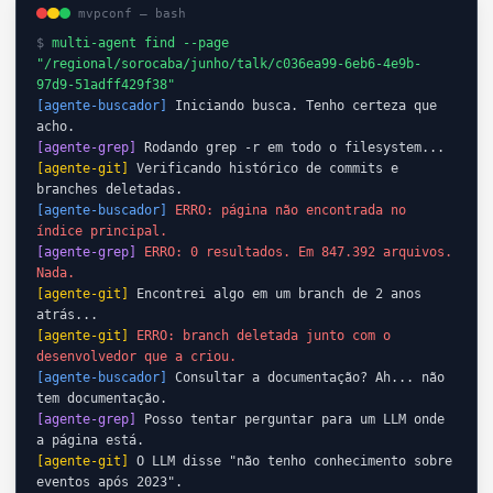
mvpconf — bash
$
multi-agent find --page
"/regional/sorocaba/junho/talk/c036ea99-6eb6-4e9b-
97d9-51adff429f38"
[agente-buscador]
Iniciando busca. Tenho certeza que
acho.
[agente-grep]
Rodando grep -r em todo o filesystem...
[agente-git]
Verificando histórico de commits e
branches deletadas.
[agente-buscador]
ERRO: página não encontrada no
índice principal.
[agente-grep]
ERRO: 0 resultados. Em 847.392 arquivos.
Nada.
[agente-git]
Encontrei algo em um branch de 2 anos
atrás...
[agente-git]
ERRO: branch deletada junto com o
desenvolvedor que a criou.
[agente-buscador]
Consultar a documentação? Ah... não
tem documentação.
[agente-grep]
Posso tentar perguntar para um LLM onde
a página está.
[agente-git]
O LLM disse "não tenho conhecimento sobre
eventos após 2023".