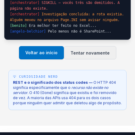
[orchestrator]
SIGKILL — vocês três são demitidos. A
página não existe.
[orchestrator]
Investigação concluída: a rota existia.
Alguém mexeu no arquivo Page.INI sem avisar ninguém.
[benito]
Era melhor ter feito no Excel...
[angelo-belchior]
Pelo menos não é SharePoint...
Voltar ao início
Tentar novamente
💡 CURIOSIDADE NERD
REST e o significado dos status codes —
O HTTP 404
significa especificamente que o
recurso não existe no
servidor
. O 410 (Gone) significa que existiu e foi removido
de vez. A maioria das APIs usa 404 para os dois casos
porque ninguém quer admitir que deletou algo de propósito.