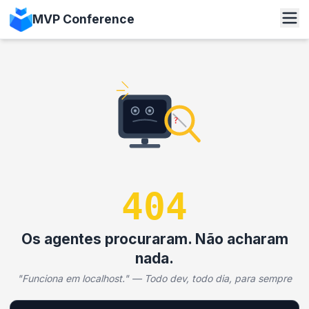
MVP Conference
?
404
Os agentes procuraram. Não acharam
nada.
"Funciona em localhost." — Todo dev, todo dia, para sempre