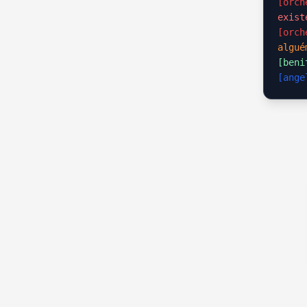
[orch
exist
[orch
algué
[beni
[ange