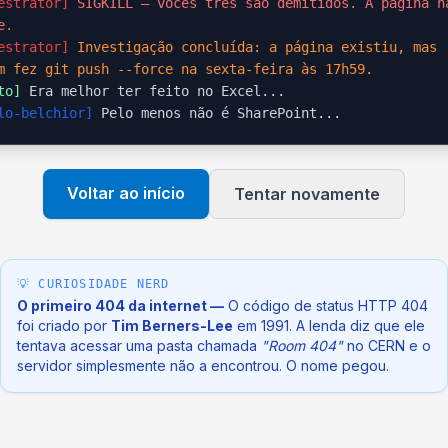
estrator]
SIGKILL — vocês três são demitidos. A página n
e.
estrator]
Investigação concluída: a página existiu, mas
m fez git push --force na sexta-feira às 17h59.
to]
Era melhor ter feito no Excel...
lo-belchior]
Pelo menos não é SharePoint...
Voltar ao início
Tentar novamente
💡 CURIOSIDADE NERD
O primeiro 404 da internet —
O código de status HTTP 404
foi criado por
Tim Berners-Lee
em 1991. A lenda diz que ele
tentava acessar uma pasta chamada
"Room 404"
no CERN e o
servidor simplesmente não a encontrou. O nome pegou.