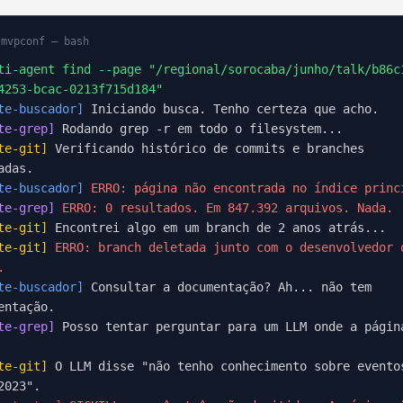
mvpconf — bash
i-agent find --page "/regional/sorocaba/junho/talk/b86c
4253-bcac-0213f715d184"
te-buscador]
Iniciando busca. Tenho certeza que acho.
te-grep]
Rodando grep -r em todo o filesystem...
te-git]
Verificando histórico de commits e branches
adas.
te-buscador]
ERRO: página não encontrada no índice princ
te-grep]
ERRO: 0 resultados. Em 847.392 arquivos. Nada.
te-git]
Encontrei algo em um branch de 2 anos atrás...
te-git]
ERRO: branch deletada junto com o desenvolvedor 
.
te-buscador]
Consultar a documentação? Ah... não tem
entação.
te-grep]
Posso tentar perguntar para um LLM onde a págin
te-git]
O LLM disse "não tenho conhecimento sobre evento
2023".