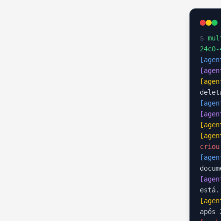
$
mult
24c0-
[agen
[agen
[agen
delet
[agen
[agen
[agen
[agen
criou
[agen
docum
[agen
está.
[agen
após 