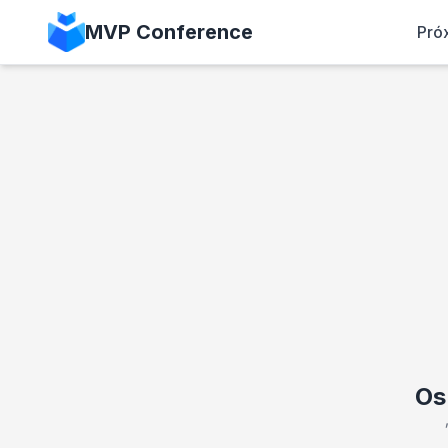
MVP Conference
Pró
Os