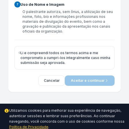
Uso de Nome e Imagem
7
O palestrante autoriza, sem ônus, a utilização de seu
nome, foto, bio e informações profissionais nos
materiais de divulgação do evento, bem como a
gravação e publicação da apresentação nos canais
oficiais da organização.
Li e compreendi todos os termos acima e me
comprometo a cumpri-los integralmente caso minha
submissão seja aprovada.
Cancelar
Aceitar e continuar
Utilizamos cookies para melhorar sua experiência de navegação,
autenticar sessões e lembrar suas preferências. Ao continuar
navegando, você concorda com o uso de cookies conforme nossa
© 2026 - MVP Conference
Portal: 1.1.0
Política de Privacidade
.